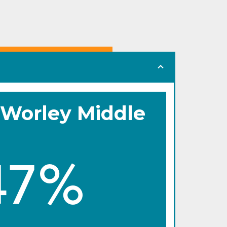
Worley Middle
47%