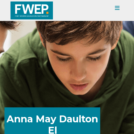
Anna May Daulton
El