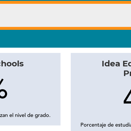
chools
Idea E
P
%
zan el nivel de grado.
Porcentaje de estudia